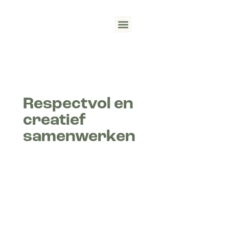
Wat we doen
Track record
English (UK)
Respectvol en
creatief
samenwerken