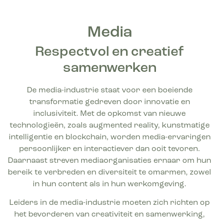
Managing Partner
Media, Telecom & Cultuur | Logistiek & Mobiliteit
Media
06 3972 3505
Respectvol en creatief
samenwerken
De media-industrie staat voor een boeiende
transformatie gedreven door innovatie en
inclusiviteit. Met de opkomst van nieuwe
technologieën, zoals augmented reality, kunstmatige
intelligentie en blockchain, worden media-ervaringen
persoonlijker en interactiever dan ooit tevoren.
Daarnaast streven mediaorganisaties ernaar om hun
bereik te verbreden en diversiteit te omarmen, zowel
in hun content als in hun werkomgeving.
Leiders in de media-industrie moeten zich richten op
het bevorderen van creativiteit en samenwerking,