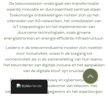
De telecomsector ondergaat een transformatie
waarbij innovatie en duurzaamheid centraal staan.
Toekomstige ontwikkelingen richten zich op het
uitbreiden van 5G-netwerken, het ontwikkelen van
IoT-toepassingen en het implementeren van
duurzame technologieën, zoals groene
energiebronnen en energie-efficiënte infrastructuur.
Leiders in de telecomindustrie moeten zich inzetten
voor inclusiviteit, zowel in de toegang tot
connectiviteit als in de samenstelling van hun teams.
Het bevorderen van digitale inclusie en het aanpakken
van de digitale kloof zijn cruciaal.
Daarnaast spelen privacy en cybersecurity een
essentiële rol in de toekomst van telecom. Het
Nederlands
beschermen van klantgegevens en het waarborgen
van een veilige digitale omgeving zijn topprioriteiten
voor organisaties in deze sector.