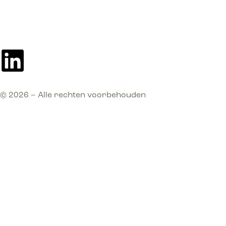
© 2026 – Alle rechten voorbehouden
Disclaimer
|
Privacy statement
|
General Terms
and Conditions
|
Code of conduct
| BTW. NL
8214.33.167.B.01