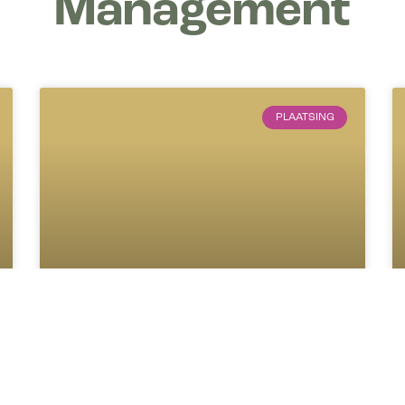
Management
PLAATSING
Aartie Hoeblal directeur
Fiduciaire Uitvoering bij