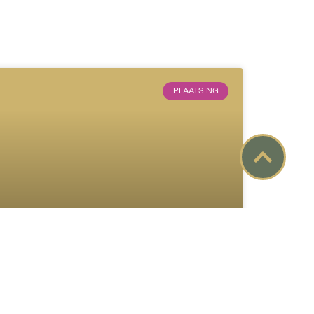
PLAATSING
Arjan Bol, Algemeen
Directeur bij