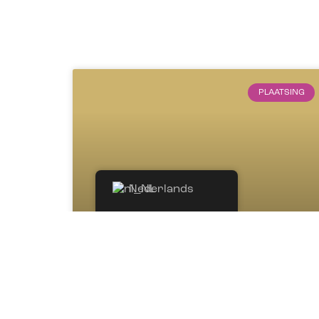
PLAATSING
Nederlands
Femke de Jong General
Counsel bij BNG