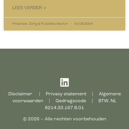
LEES VERDER »
Practice: Zorg & Publieke Sector
01/08/2024
Disclaimer
|
Privacy statement
|
Algemene
voorwaarden
|
Gedragscode
| BTW. NL
8214.33.167.B.01
© 2026 – Alle rechten voorbehouden