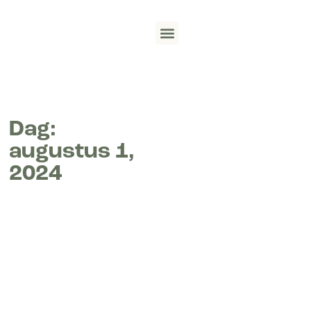
Wat we doen
Track record
English (UK)
Dag:
augustus 1,
2024