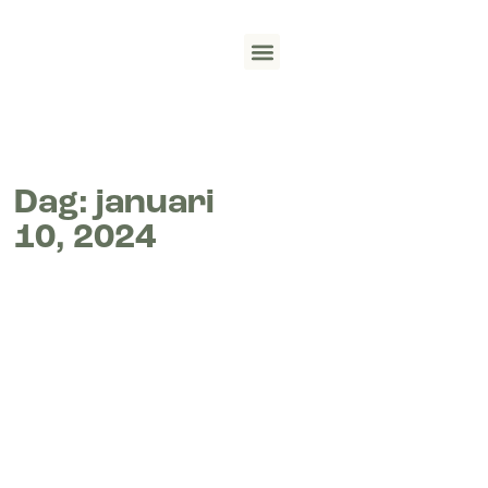
Wat we doen
Track record
English (UK)
Dag: januari
10, 2024